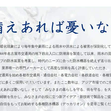
暖化現象により毎年集中豪雨による雨水や洪水による被害が深刻化して
44年名古屋市交通局の地下鉄出入口に防潮扉を製造して以来、雨水の
プの防水装置を考案し、時代のニーズに合った防水機器を絶えず送り出
業界唯一の専門メーカーとして高度な技術を高く評価していただき、
交通局を始め各都市交通局・通信会社・各電力会社・各鉄道会社・各種
どに多くご採用いただいています。またここ数年は、アジア市場でのご
えあれば憂いなし』そして「みなさまの暮らしを守る、街を守る」を大
経験を生かし、みなさまのお役に立つ新アイデア・新技術で製品をご提
自信をもってお勧めする各種防水機器（デゥカリオン）を是非ご覧くだ